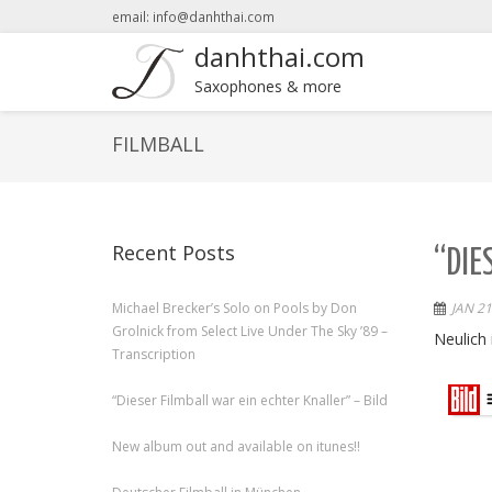
email: info@danhthai.com
danhthai.com
Saxophones & more
FILMBALL
Recent Posts
“DIE
Michael Brecker’s Solo on Pools by Don
JAN 21
Grolnick from Select Live Under The Sky ’89 –
Neulich
Transcription
“Dieser Filmball war ein echter Knaller” – Bild
New album out and available on itunes!!