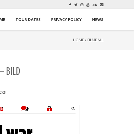
here.
Okay, thanks
ME
TOUR DATES
PRIVACY POLICY
NEWS
HOME
/
FILMBALL
– BILD
ckt!